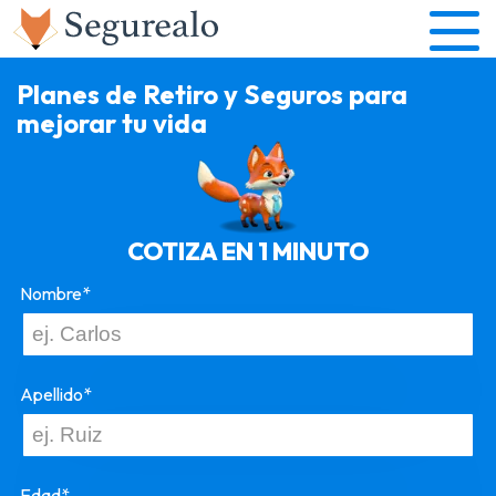
Planes de Retiro y Seguros para
mejorar tu vida
COTIZA EN 1 MINUTO
Nombre*
Apellido*
Edad*