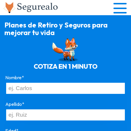
Planes de Retiro y Seguros para
mejorar tu vida
COTIZA EN 1 MINUTO
Nombre*
Apellido*
Edad*