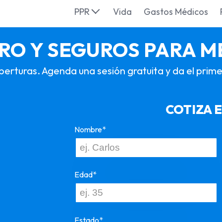
PPR
Vida
Gastos Médicos
IRO Y SEGUROS PARA M
erturas. Agenda una sesión gratuita y da el prime
COTIZA E
Nombre*
Edad*
Estado*