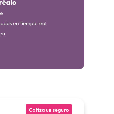
réalo
ne
icados en tiempo real
sen
Cotiza un seguro