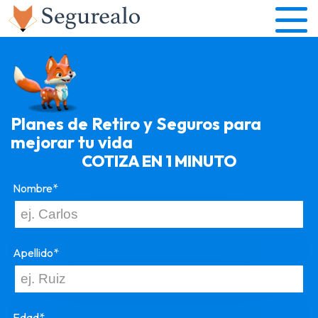
Planes de Retiro y Seguros para
mejorar tu vida
COTIZA EN 1 MINUTO
Nombre*
Apellido*
Edad*