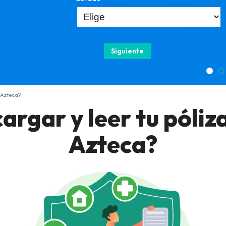
Siguiente
 Azteca?
rgar y leer tu póliz
Azteca?