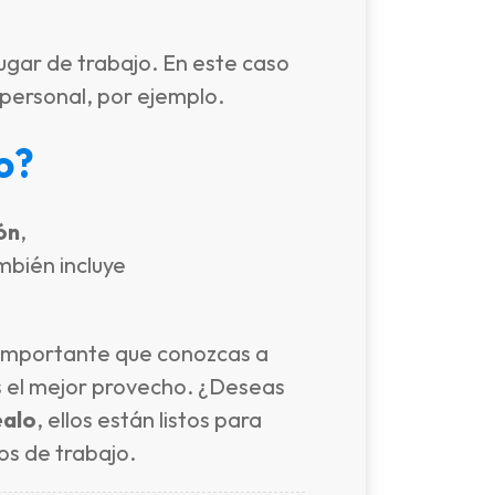
ugar de trabajo. En este caso
 personal, por ejemplo.
o?
ón
,
mbién incluye
s importante que conozcas a
s el mejor provecho. ¿Deseas
ealo
, ellos están listos para
os de trabajo.