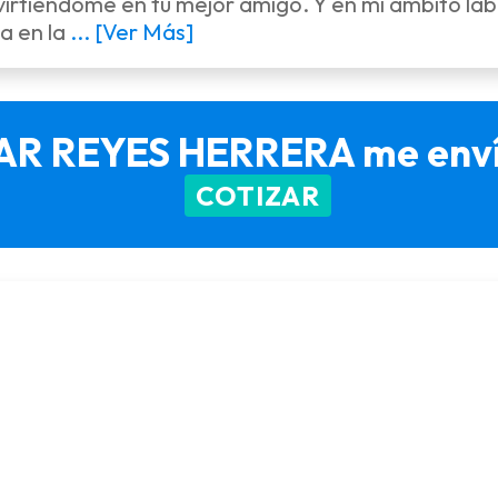
virtiéndome en tu mejor amigo. Y en mi ámbito lab
a en la
... [Ver Más]
AR REYES HERRERA me envíe
COTIZAR