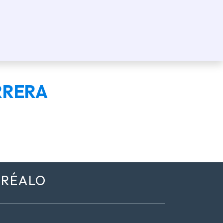
ERRERA
URÉALO